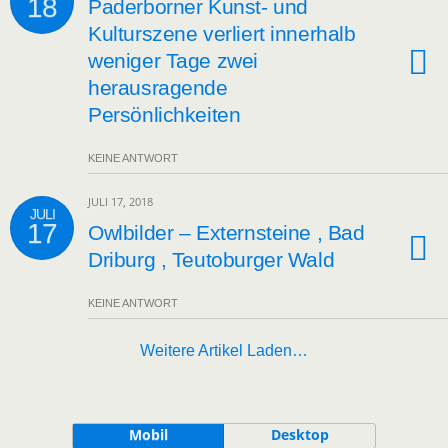
18
Paderborner Kunst- und
Kulturszene verliert innerhalb
weniger Tage zwei
herausragende
Persönlichkeiten
KEINE ANTWORT
JULI 17, 2018
JULI
17
Owlbilder – Externsteine , Bad
Driburg , Teutoburger Wald
KEINE ANTWORT
Weitere Artikel Laden…
Mobil
Desktop