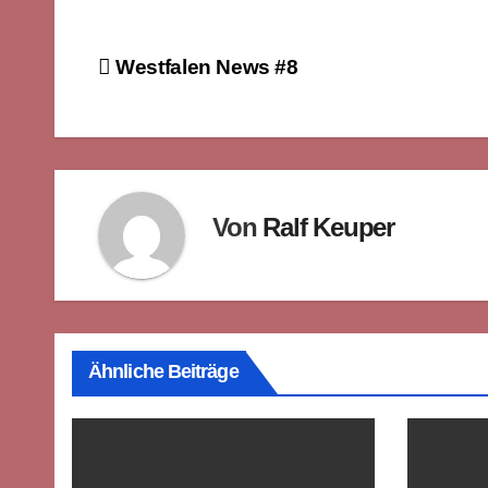
Beitragsnavigation
Westfalen News #8
Von
Ralf Keuper
Ähnliche Beiträge