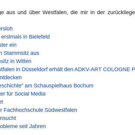
äge aus und über Westfalen, die mir in der zurücklieg
ersloh
erstmals in Bielefeld
ter ein
en Stammsitz aus
itz in Witten
estfalen in Düsseldorf erhält den ADKV-ART COLOGNE P
entdecken
hegeschichte” am Schauspielhaus Bochum
er für Social Media
et
er Fachhochschule Südwestfalen
hnsucht
obleme seit Jahren