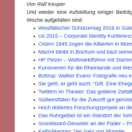
Von Ralf Keuper
Und wieder eine Aufstellung einiger Beitr
Woche aufgefallen sind:
Westfälischer Schützentag 2016 in Güt
cxi 2015 – Corporate Identity Konferenz 
Ostern 1945 zogen die Alliierten in Müns
Mach4 bleibt in Bochum und baut sein
HP Pelzer – Weltmarktführer mit Stamms
Kunstverein für die Rheinlande und W
Bottrop: Walker Evans’ Fotografie neu 
Sie geht, er geht auch: “Gift. Eine E
Twittern im Theater: Das goldene Zeitalt
Südwestfalen für die Zukunft gut gerüst
Hoch dotiertes Forschungsprojekt an d
Das Ruhrgebiet ist ein Standort der Se
Scoreboard-Desaster an der Pader – Pr
Katholikentag: Der Geiz von Münster