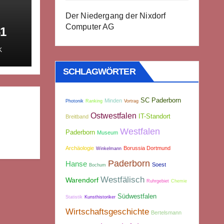
Der Niedergang der Nixdorf
Computer AG
61
K
SCHLAGWÖRTER
SC Paderborn
Minden
Photonik
Ranking
Vortrag
Ostwestfalen
IT-Standort
Breitband
Westfalen
Paderborn
Museum
Archäologie
Borussia Dortmund
Winkelmann
Paderborn
Hanse
Soest
Bochum
Westfälisch
Warendorf
Ruhrgebiet
Chemie
Südwestfalen
Statistik
Kunsthistoriker
Wirtschaftsgeschichte
Bertelsmann