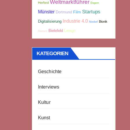
Weltmarktführer
Herford
Engern
Münster
Startups
Film
Dortmund
Industrie 4.0
Digitalisierung
Bionik
Nixdorf
Bielefeld
Lemgo
Absturz
KATEGORIEN
Geschichte
Interviews
Kultur
Kunst