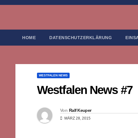
Zum
Inhalt
springen
HOME
DATENSCHUTZERKLÄRUNG
EINS
WESTFALEN NEWS
Westfalen News #7
Von
Ralf Keuper
MÄRZ 28, 2015