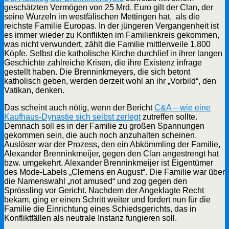
geschätzten Vermögen von 25 Mrd. Euro gilt der Clan, der
seine Wurzeln im westfälischen Mettingen hat, als die
reichste Familie Europas. In der jüngeren Vergangenheit ist
es immer wieder zu Konflikten im Familienkreis gekommen,
was nicht verwundert, zählt die Familie mittlerweile 1.800
Köpfe. Selbst die katholische Kirche durchlief in ihrer langen
Geschichte zahlreiche Krisen, die ihre Existenz infrage
gestellt haben. Die Brenninkmeyers, die sich betont
katholisch geben, werden derzeit wohl an ihr „Vorbild“, den
Vatikan, denken.
Das scheint auch nötig, wenn der Bericht
C&A – wie eine
Kaufhaus-Dynastie sich selbst zerlegt
zutreffen sollte.
Demnach soll es in der Familie zu großen Spannungen
gekommen sein, die auch noch anzuhalten scheinen.
Auslöser war der Prozess, den ein Abkömmling der Familie,
Alexander Brenninkmeijer, gegen den Clan angestrengt hat
bzw. umgekehrt. Alexander Brenninkmeijer ist Eigentümer
des Mode-Labels „Clemens en August“. Die Familie war über
die Namenswahl „not amused“ und zog gegen den
Sprössling vor Gericht. Nachdem der Angeklagte Recht
bekam, ging er einen Schritt weiter und fordert nun für die
Familie die Einrichtung eines Schiedsgerichts, das in
Konfliktfällen als neutrale Instanz fungieren soll.