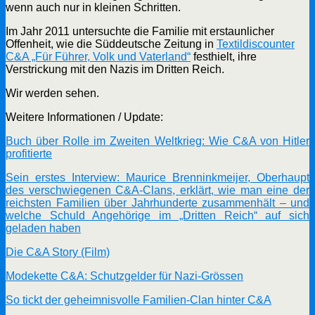
wenn auch nur in kleinen Schritten.
Im Jahr 2011 untersuchte die Familie mit erstaunlicher
Offenheit, wie die Süddeutsche Zeitung in
Textildiscounter
C&A „Für Führer, Volk und Vaterland“
festhielt, ihre
Verstrickung mit den Nazis im Dritten Reich.
Wir werden sehen.
Weitere Informationen / Update:
Buch über Rolle im Zweiten Weltkrieg: Wie C&A von Hitler
profitierte
Sein erstes Interview: Maurice Brenninkmeijer, Oberhaupt
des verschwiegenen C&A-Clans, erklärt, wie man eine der
reichsten Familien über Jahrhunderte zusammenhält – und
welche Schuld Angehörige im „Dritten Reich“ auf sich
geladen haben
Die C&A Story (Film)
Modekette C&A: Schutzgelder für Nazi-Grössen
So tickt der geheimnisvolle Familien-Clan hinter C&A