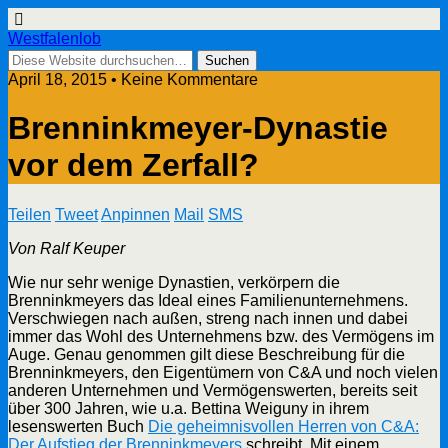
Westfalenlob
April 18, 2015 • Keine Kommentare
Brenninkmeyer-Dynastie
vor dem Zerfall?
Teilen
Tweet
Anpinnen
Mail
SMS
Von Ralf Keuper
Wie nur sehr wenige Dynastien, verkörpern die
Brenninkmeyers das Ideal eines Familienunternehmens.
Verschwiegen nach außen, streng nach innen und dabei
immer das Wohl des Unternehmens bzw. des Vermögens im
Auge. Genau genommen gilt diese Beschreibung für die
Brenninkmeyers, den Eigentümern von C&A und noch vielen
anderen Unternehmen und Vermögenswerten, bereits seit
über 300 Jahren, wie u.a. Bettina Weiguny in ihrem
lesenswerten Buch
Die geheimnisvollen Herren von C&A:
Der Aufstieg der Brenninkmeyers
schreibt. Mit einem