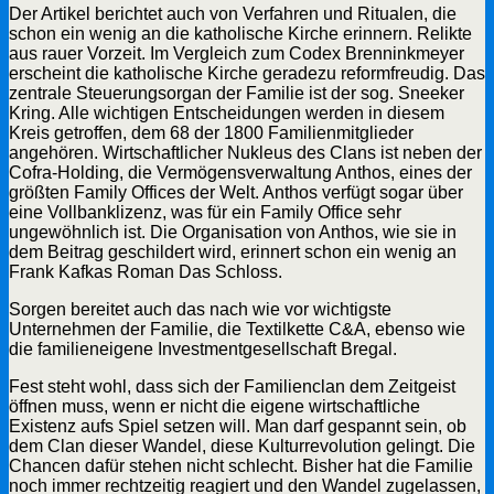
Der Artikel berichtet auch von Verfahren und Ritualen, die
schon ein wenig an die katholische Kirche erinnern. Relikte
aus rauer Vorzeit. Im Vergleich zum Codex Brenninkmeyer
erscheint die katholische Kirche geradezu reformfreudig. Das
zentrale Steuerungsorgan der Familie ist der sog. Sneeker
Kring. Alle wichtigen Entscheidungen werden in diesem
Kreis getroffen, dem 68 der 1800 Familienmitglieder
angehören. Wirtschaftlicher Nukleus des Clans ist neben der
Cofra-Holding, die Vermögensverwaltung Anthos, eines der
größten Family Offices der Welt. Anthos verfügt sogar über
eine Vollbanklizenz, was für ein Family Office sehr
ungewöhnlich ist. Die Organisation von Anthos, wie sie in
dem Beitrag geschildert wird, erinnert schon ein wenig an
Frank Kafkas Roman Das Schloss.
Sorgen bereitet auch das nach wie vor wichtigste
Unternehmen der Familie, die Textilkette C&A, ebenso wie
die familieneigene Investmentgesellschaft Bregal.
Fest steht wohl, dass sich der Familienclan dem Zeitgeist
öffnen muss, wenn er nicht die eigene wirtschaftliche
Existenz aufs Spiel setzen will. Man darf gespannt sein, ob
dem Clan dieser Wandel, diese Kulturrevolution gelingt. Die
Chancen dafür stehen nicht schlecht. Bisher hat die Familie
noch immer rechtzeitig reagiert und den Wandel zugelassen,