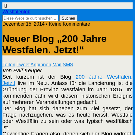
Westfalenlob
Dezember 15, 2014 • Keine Kommentare
Neuer Blog „200 Jahre
Westfalen. Jetzt!“
Teilen
Tweet
Anpinnen
Mail
SMS
Von Ralf Keuper
Seit kurzem ist der Blog
200 Jahre Westfalen.
Jetzt!
live im Netz. Anlass für die Lancierung ist die
Gründung der Provinz Westfalen im Jahr 1815. Im
kommenden Jahr wird diesem historischen Ereignis
auf mehreren Veranstaltungen gedacht.
Der Blog hat sich daneben zum Ziel gesetzt, der
Frage nachzugehen, was es heute heisst, Westfale
oder Westfälin zu sein oder was typisch westfälisch
ist.
Gewichtige Fragen also, denen sich der Blog widmet,