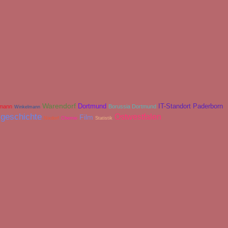
Warendorf
Dortmund
IT-Standort Paderborn
smann
Borussia Dortmund
Winkelmann
sgeschichte
Ostwestfalen
Film
Nixdorf
Chemie
Statistik