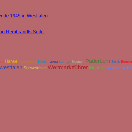
ende 1945 in Westfalen
u an Rembrandts Seite
Paderborn
Hanse
Lemgo
ord
Minden
Museum
Bionik
Bertel
Kunsthistoriker
Vortrag
Weltmarktführer
Westfalen
Münster
Wirtschaft
Südwestfalen