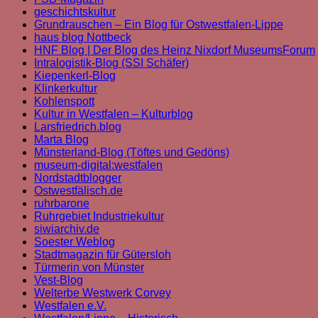
geschichtskultur
Grundrauschen – Ein Blog für Ostwestfalen-Lippe
haus blog Nottbeck
HNF Blog | Der Blog des Heinz Nixdorf MuseumsForum
Intralogistik-Blog (SSI Schäfer)
Kiepenkerl-Blog
Klinkerkultur
Kohlenspott
Kultur in Westfalen – Kulturblog
Larsfriedrich.blog
Marta Blog
Münsterland-Blog (Töftes und Gedöns)
museum-digital:westfalen
Nordstadtblogger
Ostwestfälisch.de
ruhrbarone
Ruhrgebiet Industriekultur
siwiarchiv.de
Soester Weblog
Stadtmagazin für Gütersloh
Türmerin von Münster
Vest-Blog
Welterbe Westwerk Corvey
Westfalen e.V.