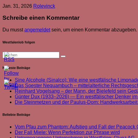
Jan. 31, 2026
Rolevinck
Schreibe einen Kommentar
Du musst
angemeldet
sein, um einen Kommentar abzugeben.
Westfalenlob folgen
Neueste Beiträge
Sine Alcohole (Sinalco): Wie eine westfälische Limonade
Das Soester Nequambuch – mittelalterliche Rechtsgeschi
Reinhard Vogelsang – der Mann, der Bielefeld sein Ged
Günter Dux (1933–2026) — Ein westfälischer Denker im
Die Steinmetzen und der Paulus-Dom: Handwerksarbei
Beliebte Beiträge
Vom Pfau zum Phantom: Aufstieg und Fall der Peacoc
Der Fall Miele: Wenn Perfektion zur Phrase wird
Untergegangene Unternehmen in Westfalen: Glunz AG