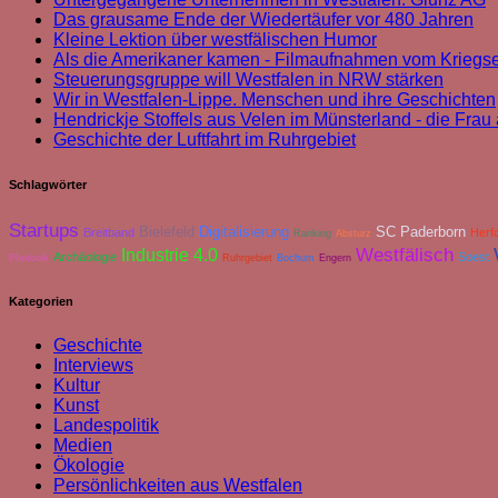
Das grausame Ende der Wiedertäufer vor 480 Jahren
Kleine Lektion über westfälischen Humor
Als die Amerikaner kamen - Filmaufnahmen vom Kriegs
Steuerungsgruppe will Westfalen in NRW stärken
Wir in Westfalen-Lippe. Menschen und ihre Geschichten
Hendrickje Stoffels aus Velen im Münsterland - die Fra
Geschichte der Luftfahrt im Ruhrgebiet
Schlagwörter
Startups
Bielefeld
Digitalisierung
SC Paderborn
Breitband
Herf
Ranking
Absturz
Industrie 4.0
Westfälisch
Archäologie
Soest
Photonik
Ruhrgebiet
Bochum
Engern
Kategorien
Geschichte
Interviews
Kultur
Kunst
Landespolitik
Medien
Ökologie
Persönlichkeiten aus Westfalen