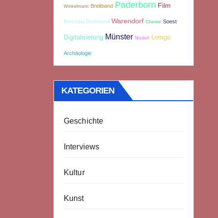
Paderborn
Film
Breitband
Winkelmann
Warendorf
Borussia Dortmund
Soest
Chemie
Münster
Digitalisierung
Lemgo
Nixdorf
Archäologie
KATEGORIEN
Geschichte
Interviews
Kultur
Kunst