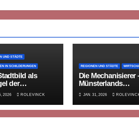
N UND STÄDTE
EN IN SCHILDERUNGEN
REGIONEN UND STÄDTE
WIRTSCH
tadtbild als
Die Mechanisierer 
el der
Münsterlands
hichte
vergessene
5, 2026
ROLEVINCK
JAN. 31, 2026
ROLEVINC
Textilpioniere