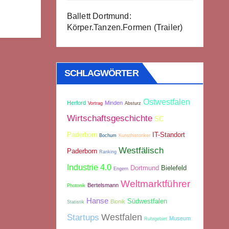
Ballett Dortmund:
Körper.Tanzen.Formen (Trailer)
SCHLAGWÖRTER
Ostwestfalen
Herford
Minden
Vortrag
Absturz
Wirtschaftsgeschichte
SC
Paderborn
IT-Standort
Bochum
Kunsthistoriker
Westfälisch
Paderborn
Ranking
Industrie 4.0
Dortmund
Bielefeld
Engern
Weltmarktführer
Bertelsmann
Photonik
Hanse
Südwestfalen
Bionik
Statistik
Westfalen
Startups
Museum
Ruhrgebiet