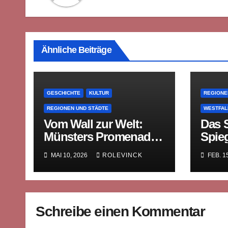
Ähnliche Beiträge
GESCHICHTE
KULTUR
REGIONE
REGIONEN UND STÄDTE
WESTFAL
Vom Wall zur Welt:
Das S
Münsters Promenade
Spieg
und die Erfindung des
Gesc
MAI 10, 2026
ROLEVINCK
FEB. 1
öffentlichen Raums
Schreibe einen Kommentar