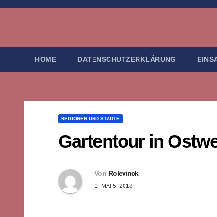
Zum
Inhalt
springen
HOME
DATENSCHUTZERKLÄRUNG
EINS
REGIONEN UND STÄDTE
Gartentour in Ostwe
Von
Rolevinck
MAI 5, 2018