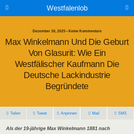
Westfalenlob
Dezember 30, 2025 • Keine Kommentare
Max Winkelmann Und Die Geburt
Von Glasurit: Wie Ein
Westfälischer Kaufmann Die
Deutsche Lackindustrie
Begründete
Teilen
Tweet
Anpinnen
Mail
SMS
Als der 19-jährige Max Winkelmann 1881 nach