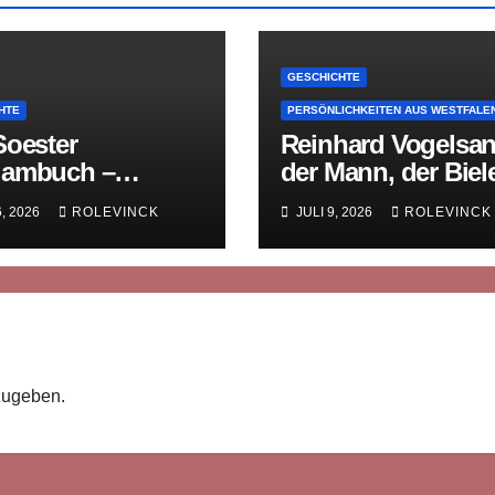
GESCHICHTE
HTE
PERSÖNLICHKEITEN AUS WESTFALE
Soester
Reinhard Vogelsan
ambuch –
der Mann, der Biel
lalterliche
sein Gedächtnis g
6, 2026
ROLEVINCK
JULI 9, 2026
ROLEVINCK
tsgeschichte in
rn
zugeben.