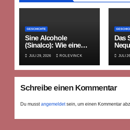
GESCHICHTE
GESCHIC
Sine Alcohole
Das 
(Sinalco): Wie eine
Nequ
westfälische Limonade
mitte
JULI 29, 2026
ROLEVINCK
JULI 2
die Welt eroberte
Rech
Bilde
Schreibe einen Kommentar
Du musst
angemeldet
sein, um einen Kommentar ab