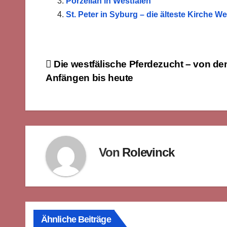
Porzellan in Westfalen
St. Peter in Syburg – die älteste Kirche W
Beitragsnavigation
Die westfälische Pferdezucht – von de
Anfängen bis heute
Von
Rolevinck
Ähnliche Beiträge