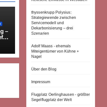
thyssenkrupp Polysius:
Strategiewende zwischen
Servicemodell und
N
Dekarbonisierung – drei
g –
Szenarien
efeld
ab
Adolf Maass - ehemals
Miteigentümer von Kühne +
Nagel
Über den Blog
Impressum
Flugplatz Oerlinghausen - größter
Segelflugplatz der Welt