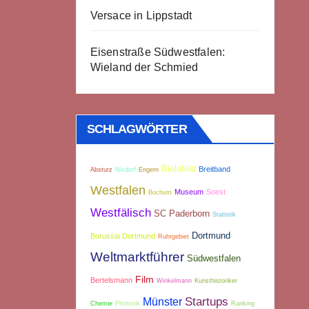
Versace in Lippstadt
Eisenstraße Südwestfalen:
Wieland der Schmied
SCHLAGWÖRTER
Bielefeld
Breitband
Absturz
Nixdorf
Engern
Westfalen
Museum
Soest
Bochum
Westfälisch
SC Paderborn
Statistik
Dortmund
Borussia Dortmund
Ruhrgebiet
Weltmarktführer
Südwestfalen
Film
Bertelsmann
Winkelmann
Kunsthistoriker
Münster
Startups
Chemie
Photonik
Ranking