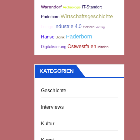
Warendorf
IT-Standort
Archäologie
Wirtschaftsgeschichte
Paderborn
Industrie 4.0
Lemgo
Herford
Vortrag
Paderborn
Hanse
Bionik
Ostwestfalen
Digitalisierung
Minden
KATEGORIEN
Geschichte
Interviews
Kultur