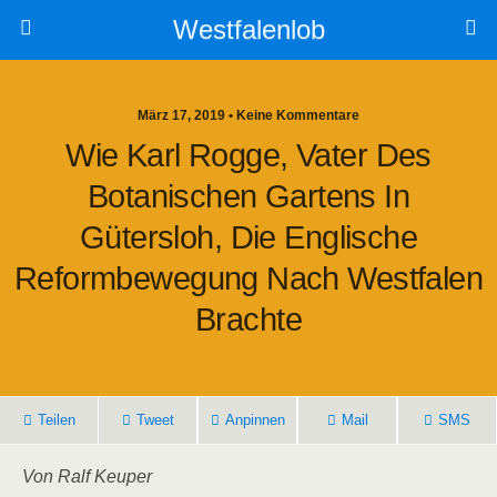
Westfalenlob
März 17, 2019 • Keine Kommentare
Wie Karl Rogge, Vater Des
Botanischen Gartens In
Gütersloh, Die Englische
Reformbewegung Nach Westfalen
Brachte
Teilen
Tweet
Anpinnen
Mail
SMS
Von Ralf Keuper