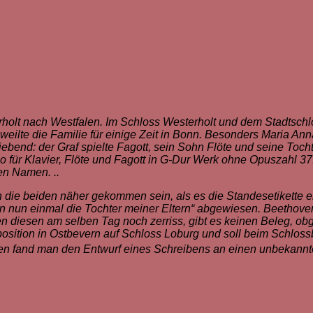
holt nach Westfalen. Im Schloss Westerholt und dem Stadtsch
weilte die Familie für einige Zeit in Bonn. Besonders Maria Ann
ebend: der Graf spielte Fagott, sein Sohn Flöte und seine Tocht
ür Klavier, Flöte und Fagott in G-Dur Werk ohne Opuszahl 37. 
en Namen. ..
die beiden näher gekommen sein, als es die Standesetikette e
nun einmal die Tochter meiner Eltern“ abgewiesen. Beethoven 
 diesen am selben Tag noch zerriss, gibt es keinen Beleg, obg
ition in Ostbevern auf Schloss Loburg und soll beim Schlossbr
ften fand man den Entwurf eines Schreibens an einen unbekann