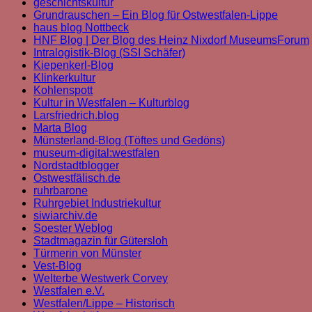
geschichtskultur
Grundrauschen – Ein Blog für Ostwestfalen-Lippe
haus blog Nottbeck
HNF Blog | Der Blog des Heinz Nixdorf MuseumsForum
Intralogistik-Blog (SSI Schäfer)
Kiepenkerl-Blog
Klinkerkultur
Kohlenspott
Kultur in Westfalen – Kulturblog
Larsfriedrich.blog
Marta Blog
Münsterland-Blog (Töftes und Gedöns)
museum-digital:westfalen
Nordstadtblogger
Ostwestfälisch.de
ruhrbarone
Ruhrgebiet Industriekultur
siwiarchiv.de
Soester Weblog
Stadtmagazin für Gütersloh
Türmerin von Münster
Vest-Blog
Welterbe Westwerk Corvey
Westfalen e.V.
Westfalen/Lippe – Historisch