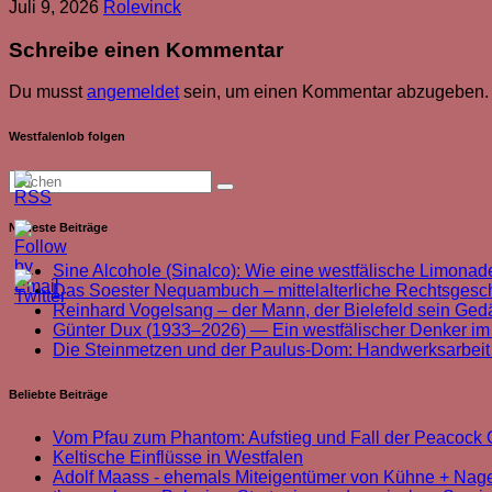
Juli 9, 2026
Rolevinck
Schreibe einen Kommentar
Du musst
angemeldet
sein, um einen Kommentar abzugeben.
Westfalenlob folgen
Neueste Beiträge
Sine Alcohole (Sinalco): Wie eine westfälische Limonade
Das Soester Nequambuch – mittelalterliche Rechtsgeschi
Reinhard Vogelsang – der Mann, der Bielefeld sein Ged
Günter Dux (1933–2026) — Ein westfälischer Denker im
Die Steinmetzen und der Paulus-Dom: Handwerksarbei
Beliebte Beiträge
Vom Pfau zum Phantom: Aufstieg und Fall der Peacoc
Keltische Einflüsse in Westfalen
Adolf Maass - ehemals Miteigentümer von Kühne + Nag