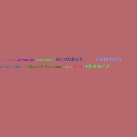
Paderborn
Westfälisch
Archäologie
Bertelsmann
trag
Statistik
Bochum
Industrie 4.0
Film
Südwestfalen
IT-Standort Paderborn
Engern