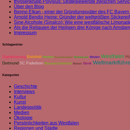
thyssenkrupp Polysius: Strategiewende zwischen Servi
Über den Blog
Benno Elkan - einer der Gründungsväter des FC Bayer
Arnold Bendix Heine: Gründer der weltgrößten Stickereif
Sine Alcohole (Sinalco): Wie eine westfälische Limonade
Als die Reliquien der Heiligen drei Könige nach Arnsbe
Impressum
Schlagwörter
Westfalen
H
Digitalisierung
Bielefeld
Herford
Minden
Kunsthistoriker
Winkelmann
Weltmarktführe
Dortmund
SC Paderborn
Borussia Dortmund
Bionik
Absturz
Kategorien
Geschichte
Interviews
Kultur
Kunst
Landespolitik
Medien
Ökologie
Persönlichkeiten aus Westfalen
Regionen und Städte