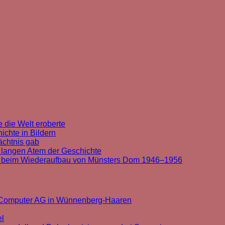
 die Welt eroberte
chte in Bildern
ächtnis gab
 langen Atem der Geschichte
t beim Wiederaufbau von Münsters Dom 1946–1956
k Computer AG in Wünnenberg-Haaren
el