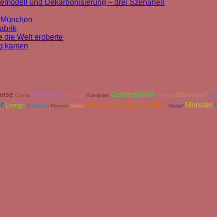
cemodell und Dekarbonisierung – drei Szenarien
n München
abrik
 die Welt eroberte
rg kamen
Startups
Ostwestfalen
anse
Warendorf
Museum
Chemie
Ruhrgebiet
Ranking
Vor
r
Wirtschaftsgeschichte
Münster
Lemgo
Breitband
Soest
Photonik
Nixdorf