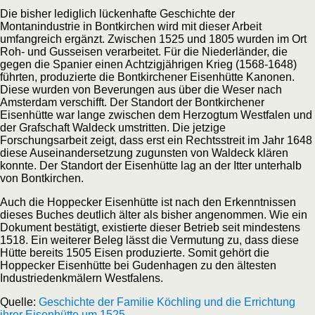
Die bisher lediglich lückenhafte Geschichte der
Montanindustrie in Bontkirchen wird mit dieser Arbeit
umfangreich ergänzt. Zwischen 1525 und 1805 wurden im Ort
Roh- und Gusseisen verarbeitet. Für die Niederländer, die
gegen die Spanier einen Achtzigjährigen Krieg (1568-1648)
führten, produzierte die Bontkirchener Eisenhütte Kanonen.
Diese wurden von Beverungen aus über die Weser nach
Amsterdam verschifft. Der Standort der Bontkirchener
Eisenhütte war lange zwischen dem Herzogtum Westfalen und
der Grafschaft Waldeck umstritten. Die jetzige
Forschungsarbeit zeigt, dass erst ein Rechtsstreit im Jahr 1648
diese Auseinandersetzung zugunsten von Waldeck klären
konnte. Der Standort der Eisenhütte lag an der Itter unterhalb
von Bontkirchen.
Auch die Hoppecker Eisenhütte ist nach den Erkenntnissen
dieses Buches deutlich älter als bisher angenommen. Wie ein
Dokument bestätigt, existierte dieser Betrieb seit mindestens
1518. Ein weiterer Beleg lässt die Vermutung zu, dass diese
Hütte bereits 1505 Eisen produzierte. Somit gehört die
Hoppecker Eisenhütte bei Gudenhagen zu den ältesten
Industriedenkmälern Westfalens.
Quelle:
Geschichte der Familie Köchling und die Errichtung
ihrer Eisenhütte um 1525