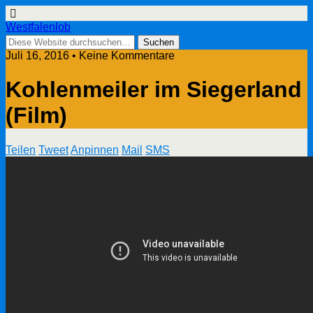
Westfalenlob
Juli 16, 2016 • Keine Kommentare
Kohlenmeiler im Siegerland
(Film)
Teilen
Tweet
Anpinnen
Mail
SMS