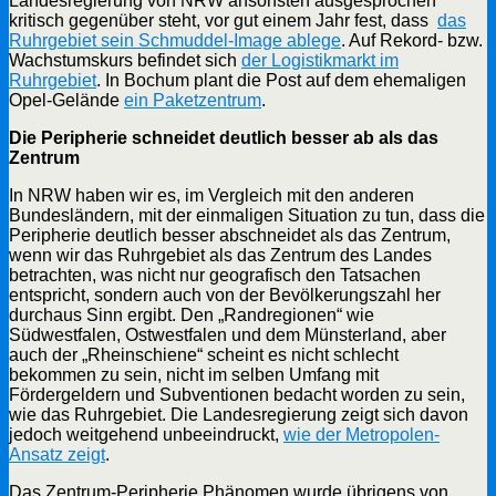
Landesregierung von NRW ansonsten ausgesprochen
kritisch gegenüber steht, vor gut einem Jahr fest, dass
das
Ruhrgebiet sein Schmuddel-Image ablege
. Auf Rekord- bzw.
Wachstumskurs befindet sich
der Logistikmarkt im
Ruhrgebiet
. In Bochum plant die Post auf dem ehemaligen
Opel-Gelände
ein Paketzentrum
.
Die Peripherie schneidet deutlich besser ab als das
Zentrum
In NRW haben wir es, im Vergleich mit den anderen
Bundesländern, mit der einmaligen Situation zu tun, dass die
Peripherie deutlich besser abschneidet als das Zentrum,
wenn wir das Ruhrgebiet als das Zentrum des Landes
betrachten, was nicht nur geografisch den Tatsachen
entspricht, sondern auch von der Bevölkerungszahl her
durchaus Sinn ergibt. Den „Randregionen“ wie
Südwestfalen, Ostwestfalen und dem Münsterland, aber
auch der „Rheinschiene“ scheint es nicht schlecht
bekommen zu sein, nicht im selben Umfang mit
Fördergeldern und Subventionen bedacht worden zu sein,
wie das Ruhrgebiet. Die Landesregierung zeigt sich davon
jedoch weitgehend unbeeindruckt,
wie der Metropolen-
Ansatz zeigt
.
Das Zentrum-Peripherie Phänomen wurde übrigens von