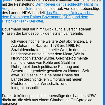
geführt
. Die Dortmunder Wissenschaftlerin Juli Sattler setzte
mit der Feststellung
Dem Revier geht’s schlecht? Nicht im
Vergleich mit Detroit
noch eins drauf. Von einer Lebenslüge
des Landes NRW handelt
das Streitgespräch zwischen
dem Politologen Rainer Bovermann (SPD) und dem
Historiker Frank Uekötter
.
Bovermann sagt darin mit Blick auf die verschiedenen
Phasen der Landespolitik der letzten Jahrzehnte:
Ich würde noch eine weitere Zeit abgrenzen. Die
Ära Johannes Rau von 1978 bis 1998. Für
Sozialdemokraten eine heile Welt, in der das
Landesbewusstsein unter dem Motto „Wir in
NRW“ doch stärker wurde. Gleichzeitig meinte
man, die Krise von Kohle und Stahl im
Ruhrgebiet durch politische Planung und
Steuerung irgendwie gestalten zu können. Seit
etwa 2005 sehe ich eine neue Phase der
Landesgeschichte, ein Umbruch mit neuen
Problemen in der Wirtschafts- und
Integrationspolitik.
Frank Uekötter spricht die Lebenslüge des Landes NRW
direkt an, die sich aus einem Glauben an Großprojekte
herleitete: