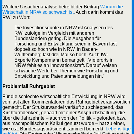
Weitere Ursachenanalyse betreibt der Beitrag
Warum die
Wirtschaft in NRW so schwach ist
. Auch darin kommt das
RWI zu Wort:
Die Investitionsquote in NRW ist Analysen des
RWI zufolge im Vergleich mit anderen
Bundesländern gering. Die Ausgaben für
Forschung und Entwicklung seien in Bayern fast
doppelt so hoch wie in NRW, in Baden-
Württemberg fast drei Mal so hoch. Auch IW-
Experte Kempermann bemängelt: „Vielerorts in
NRW fehlt es an Innovationskraft. Darauf weisen
schwache Werte bei Themen wie Forschung und
Entwicklung und Patentanmeldungen hin.“
Problemfall Ruhrgebiet
Für die schlechte wirtschaftliche Entwicklung in NRW wird
von fast allen Kommentatoren das Ruhrgebiet verantwortlich
gemacht. Der Strukturwandel verläuft zu schleppend, das
Kirchturmdenken, gepaart mit einer Anspruchshaltung, die
über die Jahrzehnte – auch von der Politik – gefördert bzw.
aus machtpolitischem Kalkül genutzt wurde – hat zu einer,
wie u.a. Bundestagspräsident Lammert bemerkt,
Lebenslüge