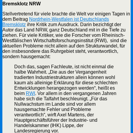
Bremsklotz NRW
Stellvertretend für viele brachte die Welt vor einigen Tagen in
dem Beitrag
Nordrhein-Westfalen ist Deutschlands
Bremsklotz
ihre Kritik zum Ausdruck. Darin bezichtigt der
Autor das Land NRW, ganz Deutschland mit in die Tiefe zu
ziehen. Für viele Kritiker, wie die Forscher vom Rheinisch-
Westfälischen Wirtschaftsforschungsinstitut (RWI), sind die
aktuellen Probleme nicht allein auf den Strukturwandel, für
den insbesondere das Ruhrgebiet steht, verantwortlich,
sondern hausgemacht:
Doch das, sagen Fachleute, ist nicht einmal die
halbe Wahrheit. „Die aus der Vergangenheit
tradierten Industriestrukturen allein können wohl
kaum als alleinige Erklärung für diese schlechten
Entwicklungen herangezogen werden“, heißt es
beim
RWI
. Vor allem in den vergangenen Jahren
habe sich die Talfahrt beschleunigt. „Für das
Nullwachstum im Lande sind vor allem
hausgemachte Fehler und Probleme
verantwortlich“, wirft Axel Martens, der
Hauptgeschäftsführer der Industrie- und
Handelskammer (IHK) Lippe, der
Landesregierung vor.