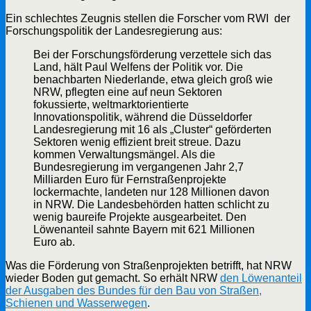
Ein schlechtes Zeugnis stellen die Forscher vom RWI der
Forschungspolitik der Landesregierung aus:
Bei der Forschungsförderung verzettele sich das
Land, hält Paul Welfens der Politik vor. Die
benachbarten Niederlande, etwa gleich groß wie
NRW, pflegten eine auf neun Sektoren
fokussierte, weltmarktorientierte
Innovationspolitik, während die Düsseldorfer
Landesregierung mit 16 als „Cluster“ geförderten
Sektoren wenig effizient breit streue. Dazu
kommen Verwaltungsmängel. Als die
Bundesregierung im vergangenen Jahr 2,7
Milliarden Euro für Fernstraßenprojekte
lockermachte, landeten nur 128 Millionen davon
in NRW. Die Landesbehörden hatten schlicht zu
wenig baureife Projekte ausgearbeitet. Den
Löwenanteil sahnte Bayern mit 621 Millionen
Euro ab.
Was die Förderung von Straßenprojekten betrifft, hat NRW
wieder Boden gut gemacht. So erhält NRW
den Löwenanteil
der Ausgaben des Bundes für den Bau von Straßen,
Schienen und Wasserwegen
.