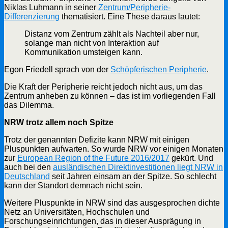
Niklas Luhmann in seiner
Zentrum/Peripherie-
Differenzierung
thematisiert. Eine These daraus lautet:
Distanz vom Zentrum zählt als Nachteil aber nur,
solange man nicht von Interaktion auf
Kommunikation umsteigen kann.
Egon Friedell sprach von der
Schöpferischen Peripherie
.
Die Kraft der Peripherie reicht jedoch nicht aus, um das
Zentrum anheben zu können – das ist im vorliegenden Fall
das Dilemma.
NRW trotz allem noch Spitze
Trotz der genannten Defizite kann NRW mit einigen
Pluspunkten aufwarten. So wurde NRW vor einigen Monaten
zur
European Region of the Future 2016/2017
gekürt. Und
auch bei den
ausländischen Direktinvestitionen liegt NRW in
Deutschland
seit Jahren einsam an der Spitze. So schlecht
kann der Standort demnach nicht sein.
Weitere Pluspunkte in NRW sind das ausgesprochen dichte
Netz an Universitäten, Hochschulen und
Forschungseinrichtungen, das in dieser Ausprägung in