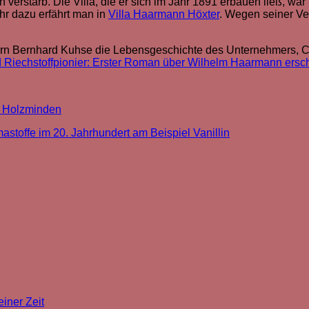
erstarb. Die Villa, die er sich im Jahr 1891 erbauen ließ, war f
hr dazu erfährt man in
Villa Haarmann Höxter
. Wegen seiner Ve
örn Bernhard Kuhse die Lebensgeschichte des Unternehmers,
 Riechstoffpionier: Erster Roman über Wilhelm Haarmann ersc
in Holzminden
stoffe im 20. Jahrhundert am Beispiel Vanillin
iner Zeit