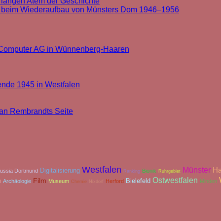
 langen Atem der Geschichte
t beim Wiederaufbau von Münsters Dom 1946–1956
k Computer AG in Wünnenberg-Haaren
ende 1945 in Westfalen
u an Rembrandts Seite
Westfalen
Münster
H
Digitalisierung
ussia Dortmund
Bionik
Ranking
Ruhrgebiet
Ostwestfalen
Film
n
Bielefeld
Archäologie
Museum
Herford
Minden
Chemie
Nixdorf