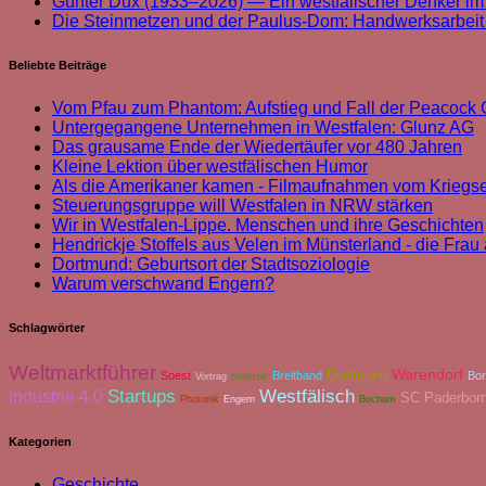
Günter Dux (1933–2026) — Ein westfälischer Denker im
Die Steinmetzen und der Paulus-Dom: Handwerksarbei
Beliebte Beiträge
Vom Pfau zum Phantom: Aufstieg und Fall der Peacoc
Untergegangene Unternehmen in Westfalen: Glunz AG
Das grausame Ende der Wiedertäufer vor 480 Jahren
Kleine Lektion über westfälischen Humor
Als die Amerikaner kamen - Filmaufnahmen vom Kriegs
Steuerungsgruppe will Westfalen in NRW stärken
Wir in Westfalen-Lippe. Menschen und ihre Geschichten
Hendrickje Stoffels aus Velen im Münsterland - die Fra
Dortmund: Geburtsort der Stadtsoziologie
Warum verschwand Engern?
Schlagwörter
Weltmarktführer
Warendorf
Dortmund
Soest
Breitband
Bor
Vortrag
Statistik
Industrie 4.0
Startups
Westfälisch
SC Paderbor
Photonik
Engern
Bochum
Kategorien
Geschichte