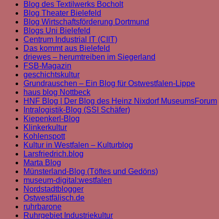
Blog des Textilwerks Bocholt
Blog Theater Bielefeld
Blog Wirtschaftsförderung Dortmund
Blogs Uni Bielefeld
Centrum Industrial IT (CIIT)
Das kommt aus Bielefeld
driewes – herumtreiben im Siegerland
FSB-Magazin
geschichtskultur
Grundrauschen – Ein Blog für Ostwestfalen-Lippe
haus blog Nottbeck
HNF Blog | Der Blog des Heinz Nixdorf MuseumsForum
Intralogistik-Blog (SSI Schäfer)
Kiepenkerl-Blog
Klinkerkultur
Kohlenspott
Kultur in Westfalen – Kulturblog
Larsfriedrich.blog
Marta Blog
Münsterland-Blog (Töftes und Gedöns)
museum-digital:westfalen
Nordstadtblogger
Ostwestfälisch.de
ruhrbarone
Ruhrgebiet Industriekultur