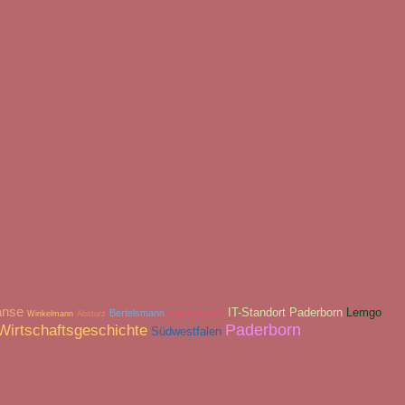
anse
IT-Standort Paderborn
Lemgo
Bertelsmann
Winkelmann
Absturz
Kunsthistoriker
Paderborn
Wirtschaftsgeschichte
Südwestfalen