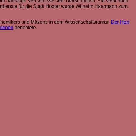
ür damalige Verhältnisse sehr herrschaftlich. Sie steht noch
rdienste für die Stadt Höxter wurde Wilhelm Haarmann zum
 Chemikers und Mäzens in dem Wissenschaftsroman
Der Herr
hienen
berichtete.