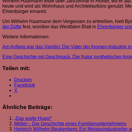
Wilhelm Haarmann lebte über Jahrzehnte in Höxter, wo er auch v
heute und wird als Wohnhaus und Architekturbüro genutzt. Me
Ehrenbürger ernannt.
Um Wilhelm Haarmann dem Vergessen zu entreißen, hielt Bj
der Düfte
fest, worüber das Westfalen Blatt in
Ehrenbürger und
Weitere Informationen:
Am Anfang war das Vanillin: Die Väter der Aromen-Industrie 
Eine Geschichte mit Geschmack. Die Natur synthetischer Aroma
Teilen mit:
Drucken
Facebook
X
Ähnliche Beiträge:
„Das walte Hugo!“
Möller – Die Geschichte eines Familienunternehmens
Heinrich Wilhelm Beukenberg: Ein Montanindustrieller se