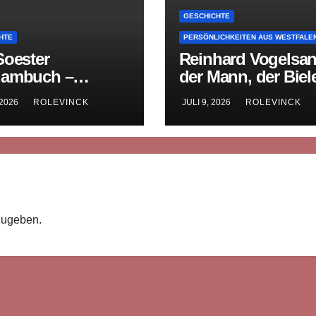
GESCHICHTE
HTE
PERSÖNLICHKEITEN AUS WESTFALE
Soester
Reinhard Vogelsan
ambuch –
der Mann, der Biel
lalterliche
sein Gedächtnis g
 2026
ROLEVINCK
JULI 9, 2026
ROLEVINCK
tsgeschichte in
rn
zugeben.