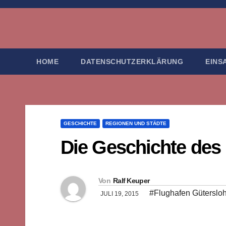
Zum
Inhalt
springen
HOME
DATENSCHUTZERKLÄRUNG
EINS
GESCHICHTE
REGIONEN UND STÄDTE
Die Geschichte des
Von
Ralf Keuper
#Flughafen Güterslo
JULI 19, 2015