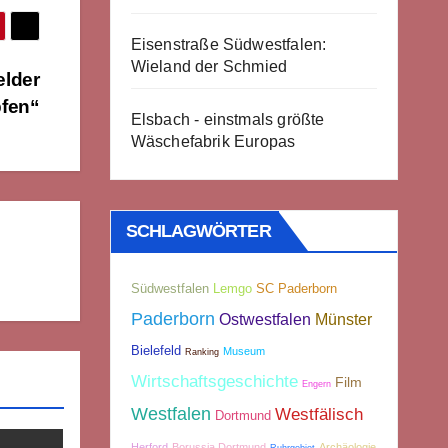
Eisenstraße Südwestfalen:
Wieland der Schmied
elder
pfen“
Elsbach - einstmals größte
Wäschefabrik Europas
SCHLAGWÖRTER
Südwestfalen
Lemgo
SC Paderborn
Paderborn
Münster
Ostwestfalen
Bielefeld
Museum
Ranking
Wirtschaftsgeschichte
Film
Engern
Westfalen
Westfälisch
Dortmund
Herford
Borussia Dortmund
Archäologie