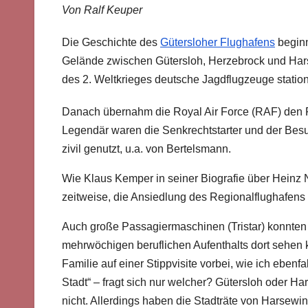
Von Ralf Keuper
Die Geschichte des
Gütersloher Flughafens
beginn
Gelände zwischen Gütersloh, Herzebrock und Harse
des 2. Weltkrieges deutsche Jagdflugzeuge station
Danach übernahm die Royal Air Force (RAF) den Flu
Legendär waren die Senkrechtstarter und der Bes
zivil genutzt, u.a. von Bertelsmann.
Wie Klaus Kemper in seiner Biografie über Heinz N
zeitweise, die Ansiedlung des Regionalflughafens f
Auch große Passagiermaschinen (Tristar) konnten i
mehrwöchigen beruflichen Aufenthalts dort sehen 
Familie auf einer Stippvisite vorbei, wie ich ebenf
Stadt“ – fragt sich nur welcher? Gütersloh oder Ha
nicht. Allerdings haben die Stadträte von Harsew