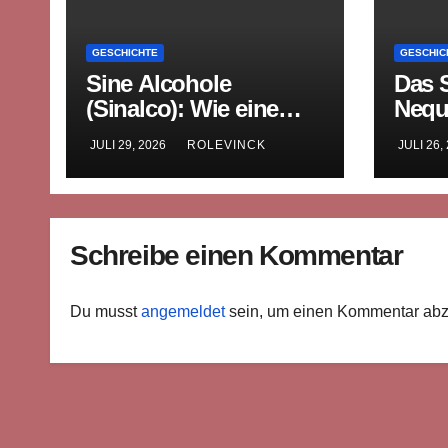
GESCHICHTE
GESCHIC
Sine Alcohole
Das 
(Sinalco): Wie eine
Nequ
westfälische Limonade
mitte
JULI 29, 2026
ROLEVINCK
JULI 26,
die Welt eroberte
Rech
Bilde
Schreibe einen Kommentar
Du musst
angemeldet
sein, um einen Kommentar ab