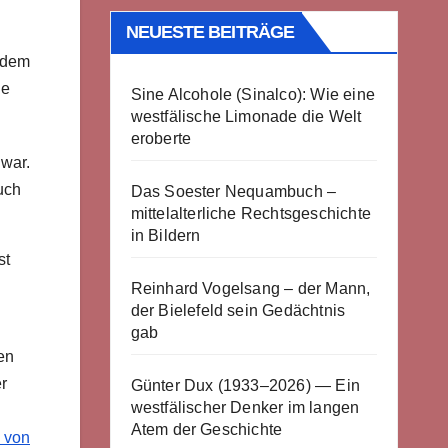
NEUESTE BEITRÄGE
f dem
de
Sine Alcohole (Sinalco): Wie eine
westfälische Limonade die Welt
eroberte
 war.
uch
Das Soester Nequambuch –
mittelalterliche Rechtsgeschichte
in Bildern
st
Reinhard Vogelsang – der Mann,
der Bielefeld sein Gedächtnis
gab
en
er
Günter Dux (1933–2026) — Ein
westfälischer Denker im langen
Atem der Geschichte
g von