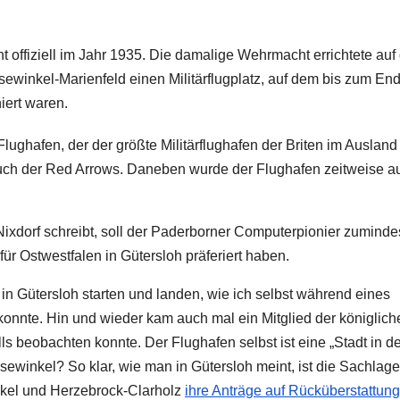
t offiziell im Jahr 1935. Die damalige Wehrmacht errichtete au
winkel-Marienfeld einen Militärflugplatz, auf dem bis zum En
iert waren.
ghafen, der der größte Militärflughafen der Briten im Ausland
uch der Red Arrows. Daneben wurde der Flughafen zeitweise a
ixdorf schreibt, soll der Paderborner Computerpionier zuminde
ür Ostwestfalen in Gütersloh präferiert haben.
n Gütersloh starten und landen, wie ich selbst während eines
konnte. Hin und wieder kam auch mal ein Mitglied der königlich
alls beobachten konnte. Der Flughafen selbst ist eine „Stadt in d
rsewinkel? So klar, wie man in Gütersloh meint, ist die Sachlage
inkel und Herzebrock-Clarholz
ihre Anträge auf Rücküberstattun