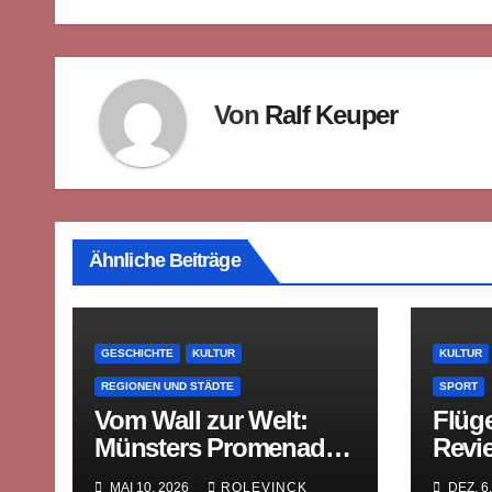
Von
Ralf Keuper
Ähnliche Beiträge
GESCHICHTE
KULTUR
KULTUR
REGIONEN UND STÄDTE
SPORT
Vom Wall zur Welt:
Flüg
Münsters Promenade
Revie
und die Erfindung des
MAI 10, 2026
ROLEVINCK
DEZ. 6