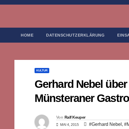
Zum
Inhalt
springen
HOME
DATENSCHUTZERKLÄRUNG
EINS
KULTUR
Gerhard Nebel über 
Münsteraner Gastr
Von
Ralf Keuper
#Gerhard Nebel
,
#M
MAI 4, 2015