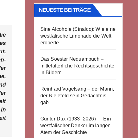
NEUESTE BEITRÄGE
Sine Alcohole (Sinalco): Wie eine
die
westfälische Limonade die Welt
eroberte
es
t,
Das Soester Nequambuch –
en-
mittelalterliche Rechtsgeschichte
der
in Bildern
he,
nd
Reinhard Vogelsang – der Mann,
er
der Bielefeld sein Gedächtnis
it
gab
in
eit
Günter Dux (1933–2026) — Ein
westfälischer Denker im langen
Atem der Geschichte