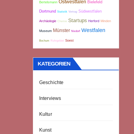
Ostwestfalen
Bielefeld
Bertelsmann
Dortmund
Südwestfalen
Statistik
Vortrag
Startups
Archäologie
Herford
Minden
Chemie
Westfalen
Münster
Museum
Nixdorf
Soest
Bochum
Ruhrgebiet
KATEGORIEN
Geschichte
Interviews
Kultur
Kunst