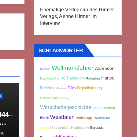
Ehemalige Verlegerin des Hirmer
Verlags, Aenne Hirmer im
Interview
SCHLAGWÖRTER
Weltmarktführer
Warendorf
Bochum
Hanse
SC Paderborn
Kunsthistoriker
Ruhrgebiet
Film
Bielefeld
Digitalisierung
Absturz
N
Bertelsmann
Vortrag
Wirtschaftsgeschichte
Statistik
Photonik
944–
Westfalen
Bionik
Archäologie
Winkelmann
IT-Standort Paderborn
Borussia
Engern
CK