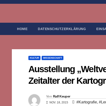
Zum
Inhalt
springen
HOME
DATENSCHUTZERKLÄRUNG
EINS
KULTUR
WISSENSCHAFT
Ausstellung „Weltv
Zeitalter der Karto
Von
Ralf Keuper
#Kartografie
,
#Le
NOV. 18, 2015