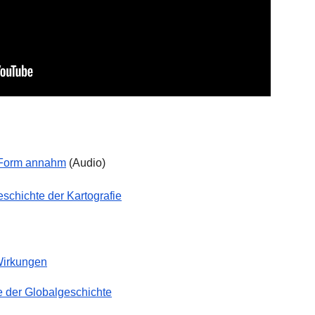
t Form annahm
(Audio)
schichte der Kartografie
Wirkungen
e der Globalgeschichte