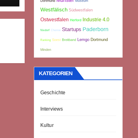
Münster
Dortmund
Museum
Westfälisch
Südwestfalen
Industrie 4.0
Ostwestfalen
Herford
Paderborn
Startups
Nixdorf
Chemie
Lemgo
Dortmund
Soest
Breitband
Ranking
Minden
KATEGORIEN
Geschichte
Interviews
Kultur