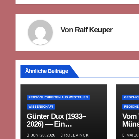
Von
Ralf Keuper
Ähnliche Beiträge
PERSÖNLICHKEITEN AUS WESTFALEN
GESCHIC
WISSENSCHAFT
REGIONE
Günter Dux (1933–
Vom W
2026) — Ein
Müns
westfälischer Denker
und 
JUNI 28, 2026
ROLEVINCK
MAI 10