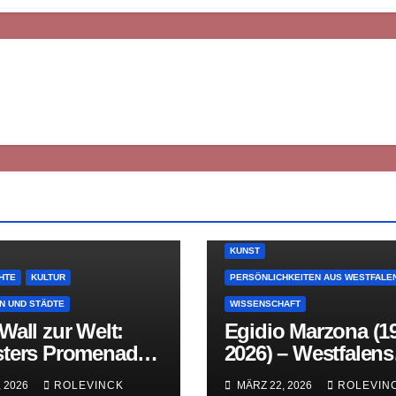
KUNST
HTE
KULTUR
PERSÖNLICHKEITEN AUS WESTFALE
N UND STÄDTE
WISSENSCHAFT
all zur Welt:
Egidio Marzona (1
ters Promenade
2026) – Westfalens
die Erfindung des
Sammler der
, 2026
ROLEVINCK
MÄRZ 22, 2026
ROLEVIN