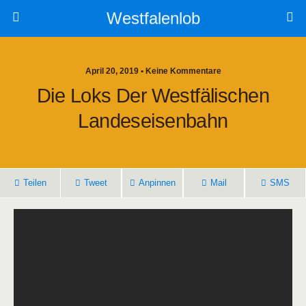
Westfalenlob
April 20, 2019 • Keine Kommentare
Die Loks Der Westfälischen
Landeseisenbahn
Teilen
Tweet
Anpinnen
Mail
SMS