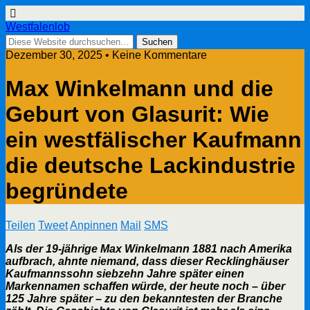
Westfalenlob
Dezember 30, 2025 • Keine Kommentare
Max Winkelmann und die
Geburt von Glasurit: Wie
ein westfälischer Kaufmann
die deutsche Lackindustrie
begründete
Teilen
Tweet
Anpinnen
Mail
SMS
Als der 19-jährige Max Winkelmann 1881 nach Amerika
aufbrach, ahnte niemand, dass dieser Recklinghäuser
Kaufmannssohn siebzehn Jahre später einen
Markennamen schaffen würde, der heute noch – über
125 Jahre später – zu den bekanntesten der Branche