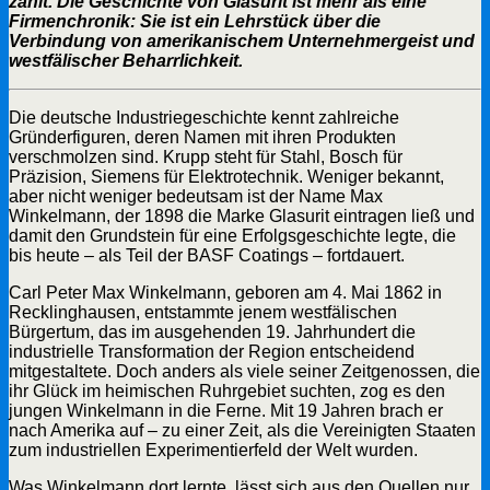
zählt. Die Geschichte von Glasurit ist mehr als eine
Firmenchronik: Sie ist ein Lehrstück über die
Verbindung von amerikanischem Unternehmergeist und
westfälischer Beharrlichkeit.
Die deutsche Industriegeschichte kennt zahlreiche
Gründerfiguren, deren Namen mit ihren Produkten
verschmolzen sind. Krupp steht für Stahl, Bosch für
Präzision, Siemens für Elektrotechnik. Weniger bekannt,
aber nicht weniger bedeutsam ist der Name Max
Winkelmann, der 1898 die Marke Glasurit eintragen ließ und
damit den Grundstein für eine Erfolgsgeschichte legte, die
bis heute – als Teil der BASF Coatings – fortdauert.
Carl Peter Max Winkelmann, geboren am 4. Mai 1862 in
Recklinghausen, entstammte jenem westfälischen
Bürgertum, das im ausgehenden 19. Jahrhundert die
industrielle Transformation der Region entscheidend
mitgestaltete. Doch anders als viele seiner Zeitgenossen, die
ihr Glück im heimischen Ruhrgebiet suchten, zog es den
jungen Winkelmann in die Ferne. Mit 19 Jahren brach er
nach Amerika auf – zu einer Zeit, als die Vereinigten Staaten
zum industriellen Experimentierfeld der Welt wurden.
Was Winkelmann dort lernte, lässt sich aus den Quellen nur