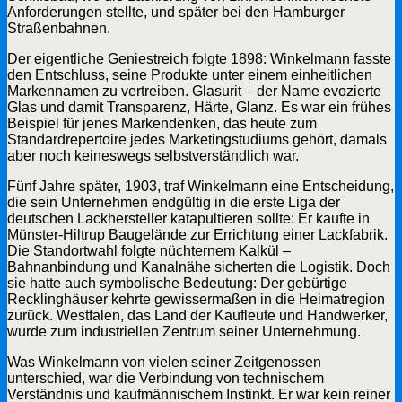
Anforderungen stellte, und später bei den Hamburger
Straßenbahnen.
Der eigentliche Geniestreich folgte 1898: Winkelmann fasste
den Entschluss, seine Produkte unter einem einheitlichen
Markennamen zu vertreiben. Glasurit – der Name evozierte
Glas und damit Transparenz, Härte, Glanz. Es war ein frühes
Beispiel für jenes Markendenken, das heute zum
Standardrepertoire jedes Marketingstudiums gehört, damals
aber noch keineswegs selbstverständlich war.
Fünf Jahre später, 1903, traf Winkelmann eine Entscheidung,
die sein Unternehmen endgültig in die erste Liga der
deutschen Lackhersteller katapultieren sollte: Er kaufte in
Münster-Hiltrup Baugelände zur Errichtung einer Lackfabrik.
Die Standortwahl folgte nüchternem Kalkül –
Bahnanbindung und Kanalnähe sicherten die Logistik. Doch
sie hatte auch symbolische Bedeutung: Der gebürtige
Recklinghäuser kehrte gewissermaßen in die Heimatregion
zurück. Westfalen, das Land der Kaufleute und Handwerker,
wurde zum industriellen Zentrum seiner Unternehmung.
Was Winkelmann von vielen seiner Zeitgenossen
unterschied, war die Verbindung von technischem
Verständnis und kaufmännischem Instinkt. Er war kein reiner