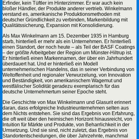
Erfinder, kein Tüftler im Hinterzimmer. Er war auch kein
bloßer Händler, der Produkte anderer vertrieb. Winkelmann
verstand es, amerikanische Produktionsmethoden mit
deutscher Gründlichkeit zu verbinden, Markenbildung mit
Qualitätssicherung, Expansion mit Konsolidierung.
Als Max Winkelmann am 15. Dezember 1935 in Hamburg
starb, hinterließ er mehr als ein Unternehmen. Er hinterließ
einen Standort, der noch heute – als Teil der BASF Coatings
– der größte Arbeitgeber der Region um Münster-Hiltrup ist.
Er hinterließ einen Markennamen, der über ein Jahrhundert
überdauert hat. Und er hinterließ ein Modell
unternehmerischen Handelns, das in seiner Verbindung von
Weltoffenheit und regionaler Verwurzelung, von Innovation
und Beständigkeit, von amerikanischem Wagemut und
westfälischer Solidität geradezu exemplarisch für das
deutsche Unternehmertum seiner Epoche steht.
Die Geschichte von Max Winkelmann und Glasurit erinnert
daran, dass erfolgreiche Industrieunternehmen selten aus
dem Nichts entstehen. Sie sind das Ergebnis von Erfahrung,
die oft weit über den heimischen Horizont hinausreicht, von
Intuition für Märkte und Produkte, von Beharrlichkeit in der
Umsetzung. Und sie sind, nicht zuletzt, das Ergebnis von
Standortentscheidungen, die über Jahrzehnte, manchmal