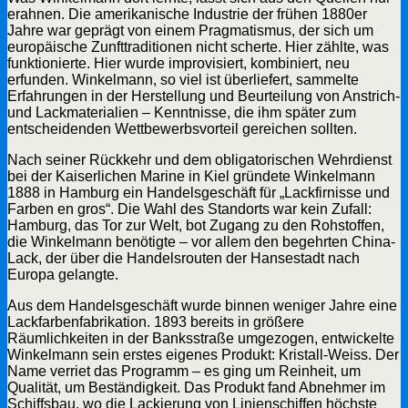
erahnen. Die amerikanische Industrie der frühen 1880er
Jahre war geprägt von einem Pragmatismus, der sich um
europäische Zunfttraditionen nicht scherte. Hier zählte, was
funktionierte. Hier wurde improvisiert, kombiniert, neu
erfunden. Winkelmann, so viel ist überliefert, sammelte
Erfahrungen in der Herstellung und Beurteilung von Anstrich-
und Lackmaterialien – Kenntnisse, die ihm später zum
entscheidenden Wettbewerbsvorteil gereichen sollten.
Nach seiner Rückkehr und dem obligatorischen Wehrdienst
bei der Kaiserlichen Marine in Kiel gründete Winkelmann
1888 in Hamburg ein Handelsgeschäft für „Lackfirnisse und
Farben en gros“. Die Wahl des Standorts war kein Zufall:
Hamburg, das Tor zur Welt, bot Zugang zu den Rohstoffen,
die Winkelmann benötigte – vor allem den begehrten China-
Lack, der über die Handelsrouten der Hansestadt nach
Europa gelangte.
Aus dem Handelsgeschäft wurde binnen weniger Jahre eine
Lackfarbenfabrikation. 1893 bereits in größere
Räumlichkeiten in der Banksstraße umgezogen, entwickelte
Winkelmann sein erstes eigenes Produkt: Kristall-Weiss. Der
Name verriet das Programm – es ging um Reinheit, um
Qualität, um Beständigkeit. Das Produkt fand Abnehmer im
Schiffsbau, wo die Lackierung von Linienschiffen höchste