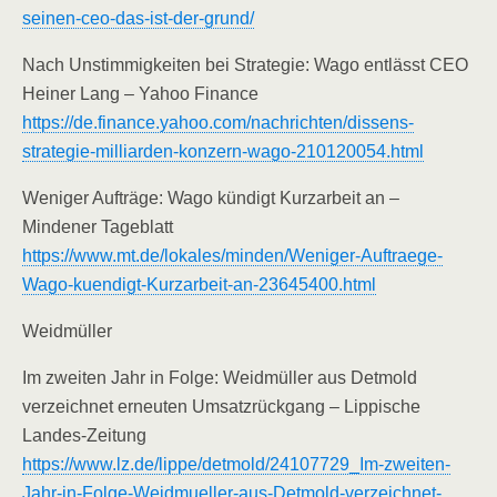
seinen-ceo-das-ist-der-grund/
Nach Unstimmigkeiten bei Strategie: Wago entlässt CEO
Heiner Lang – Yahoo Finance
https://de.finance.yahoo.com/nachrichten/dissens-
strategie-milliarden-konzern-wago-210120054.html
Weniger Aufträge: Wago kündigt Kurzarbeit an –
Mindener Tageblatt
https://www.mt.de/lokales/minden/Weniger-Auftraege-
Wago-kuendigt-Kurzarbeit-an-23645400.html
Weidmüller
Im zweiten Jahr in Folge: Weidmüller aus Detmold
verzeichnet erneuten Umsatzrückgang – Lippische
Landes-Zeitung
https://www.lz.de/lippe/detmold/24107729_Im-zweiten-
Jahr-in-Folge-Weidmueller-aus-Detmold-verzeichnet-