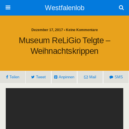
Westfalenlob
Dezember 17, 2017 • Keine Kommentare
Museum ReLiGio Telgte –
Weihnachtskrippen
Teilen
Tweet
Anpinnen
Mail
SMS