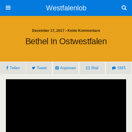
Westfalenlob
Dezember 17, 2017 • Keine Kommentare
Bethel In Ostwestfalen
Teilen
Tweet
Anpinnen
Mail
SMS