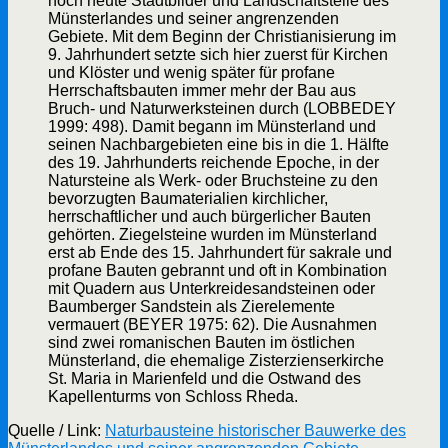
noch heute Stadtbilder und Landschaftsteile des
Münsterlandes und seiner angrenzenden
Gebiete. Mit dem Beginn der Christianisierung im
9. Jahrhundert setzte sich hier zuerst für Kirchen
und Klöster und wenig später für profane
Herrschaftsbauten immer mehr der Bau aus
Bruch- und Naturwerksteinen durch (LOBBEDEY
1999: 498). Damit begann im Münsterland und
seinen Nachbargebieten eine bis in die 1. Hälfte
des 19. Jahrhunderts reichende Epoche, in der
Natursteine als Werk- oder Bruchsteine zu den
bevorzugten Baumaterialien kirchlicher,
herrschaftlicher und auch bürgerlicher Bauten
gehörten. Ziegelsteine wurden im Münsterland
erst ab Ende des 15. Jahrhundert für sakrale und
profane Bauten gebrannt und oft in Kombination
mit Quadern aus Unterkreidesandsteinen oder
Baumberger Sandstein als Zierelemente
vermauert (BEYER 1975: 62). Die Ausnahmen
sind zwei romanischen Bauten im östlichen
Münsterland, die ehemalige Zisterzienserkirche
St. Maria in Marienfeld und die Ostwand des
Kapellenturms von Schloss Rheda.
Quelle / Link:
Naturbausteine historischer Bauwerke des