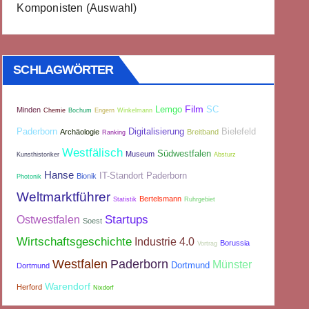
Komponisten (Auswahl)
SCHLAGWÖRTER
Film
Lemgo
SC
Minden
Chemie
Bochum
Engern
Winkelmann
Paderborn
Digitalisierung
Bielefeld
Archäologie
Breitband
Ranking
Westfälisch
Südwestfalen
Museum
Kunsthistoriker
Absturz
Hanse
IT-Standort Paderborn
Bionik
Photonik
Weltmarktführer
Bertelsmann
Statistik
Ruhrgebiet
Startups
Ostwestfalen
Soest
Wirtschaftsgeschichte
Industrie 4.0
Borussia
Vortrag
Westfalen
Paderborn
Münster
Dortmund
Dortmund
Warendorf
Herford
Nixdorf