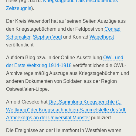
Heek (Vgl. dazu:
Kriegstagebuch als erschütterndes
Zeitzeugnis
).
Der Kreis Warendorf hat auf seinen Seiten Auszüge aus
den Kriegstagebüchern und der Feldpost von
Conrad
Schomaker
,
Stephan Vogt
und Konrad
Wapelhorst
veröffentlicht.
Auf dem Blog bzw. in der Online-Ausstellung
OWL und
der Erste Weltkrieg 1914-1918
veröffentlichen die OWL-
Archive regelmäßig Auszüge aus Kriegstagebüchern und
anderen Dokumenten von Soldaten aus der Region
Ostwestfalen-Lippe.
Arnold Gieseke hat
Die „Sammlung Kriegsberichte (1.
Weltkrieg)“ der Kriegsnachrichten-Sammelstelle des VII.
Armeekorps an der Universität Münster
publiziert.
Die Ereignisse an der Heimatfront in Westfalen waren