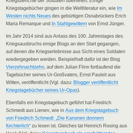
Kriegsberichte der Soldaten überliefert. Einige
Kriegstagebücher gingen in die Weltliteratur ein, wie
Im
Westen nichts Neues
des gebürtigen Osnabrückers Erich
Maria Remarque und
In Stahlgewittern
von Ernst Jünger.
Im Jahr 2014 sind aus Anlass des 100. Jahrestages des
Kriegsausbruchs einige Blogs an den Start gegangen,
auf denen die Kriegserlebnisse aus Sicht eines Soldaten
wiedergegeben werden. Beispielhaft dafür ist der Blog
Vierzehnachtzehn
, auf dem Julian Flinn fortlaufend die
Tagebücher seines Ur-Großvaters, Ernst Pauleit aus
Witten, veröffentlicht (Vgl. dazu:
Blogger veröffentlicht
Kriegstagebücher seines Ur-Opas
).
Ebenfalls ein Kriegstagebuch geführt hat Friedrich
Schmedt aus Lienen, wie in
Aus dem Kriegstagebuch
von Friedrich Schmedt „Die Kanonen donnern
fürchterlich“
zu lesen ist. Gleiches tat Heinrich Rosing aus