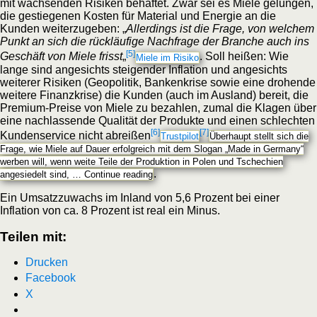
mit wachsenden Risiken behaftet. Zwar sei es Miele gelungen,
die gestiegenen Kosten für Material und Energie an die
Kunden weiterzugeben: „
Allerdings ist die Frage, von welchem
Punkt an sich die rückläufige Nachfrage der Branche auch ins
[5]
Geschäft von Miele frisst
„
. Soll heißen: Wie
Miele im Risiko
lange sind angesichts steigender Inflation und angesichts
weiterer Risiken (Geopolitik, Bankenkrise sowie eine drohende
weitere Finanzkrise) die Kunden (auch im Ausland) bereit, die
Premium-Preise von Miele zu bezahlen, zumal die Klagen über
eine nachlassende Qualität der Produkte und einen schlechten
[6]
[7]
Kundenservice nicht abreißen
Trustpilot
Überhaupt stellt sich die
Frage, wie Miele auf Dauer erfolgreich mit dem Slogan „Made in Germany“
werben will, wenn weite Teile der Produktion in Polen und Tschechien
.
angesiedelt sind, …
Continue reading
Ein Umsatzzuwachs im Inland von 5,6 Prozent bei einer
Inflation von ca. 8 Prozent ist real ein Minus.
Teilen mit:
Drucken
Facebook
X