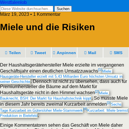
Westfalenlob
März 19, 2023 • 1 Kommentar
Miele und die Risiken
Teilen
Tweet
Anpinnen
Mail
SMS
Der Haushaltsgerätehersteller Miele erzielte im vergangenen
[1]
Geschäftsjahr einen deutlichen Umsatzzuwachs
Miele:
Hausgeräte-Hersteller erzielt mit 5,43 Milliarden Euro höchsten Umsatz in
. Dennoch ist nicht zu übersehen, dass auch für
seiner Geschichte
Premiumhersteller die Bäume auf dem Markt für
[2]
Haushaltsgeräte nicht in den Himmel wachsen
Miele,
. So musste Miele
Bauknecht, BSH: Der Markt für Haushaltstechnik kippt
[3]
in diesem Jahr bereits zweimal Kurzarbeit anmelden
Sechs
[4]
Tage Kurzarbeit im Gütersloher Miele-Stammwerk
Kurzarbeit: Miele bremst
.
Produktion in Bielefeld
Einige Kommentatoren sehen das Geschäft von Miele daher