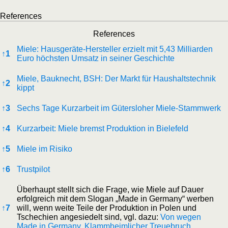
References
References
Miele: Hausgeräte-Hersteller erzielt mit 5,43 Milliarden
↑
1
Euro höchsten Umsatz in seiner Geschichte
Miele, Bauknecht, BSH: Der Markt für Haushaltstechnik
↑
2
kippt
↑
3
Sechs Tage Kurzarbeit im Gütersloher Miele-Stammwerk
↑
4
Kurzarbeit: Miele bremst Produktion in Bielefeld
↑
5
Miele im Risiko
↑
6
Trustpilot
Überhaupt stellt sich die Frage, wie Miele auf Dauer
erfolgreich mit dem Slogan „Made in Germany“ werben
↑
7
will, wenn weite Teile der Produktion in Polen und
Tschechien angesiedelt sind, vgl. dazu:
Von wegen
Made in Germany
,
Klammheimlicher Treuebruch