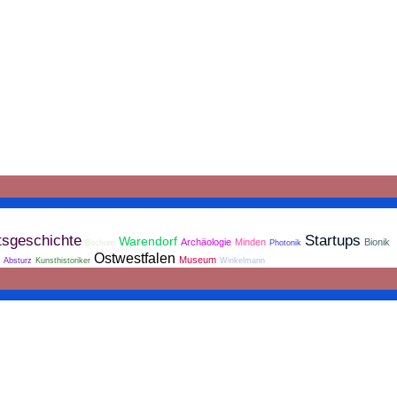
tsgeschichte
Startups
Warendorf
Archäologie
Minden
Bionik
Bochum
Photonik
Ostwestfalen
Museum
Absturz
Kunsthistoriker
Winkelmann