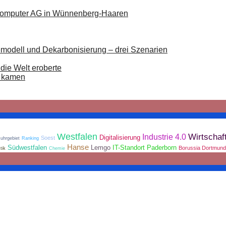
 Computer AG in Wünnenberg-Haaren
modell und Dekarbonisierung – drei Szenarien
die Welt eroberte
g kamen
Westfalen
Industrie 4.0
Wirtschaf
Digitalisierung
Soest
uhrgebiet
Ranking
Hanse
Südwestfalen
Lemgo
IT-Standort Paderborn
Borussia Dortmund
tik
Chemie