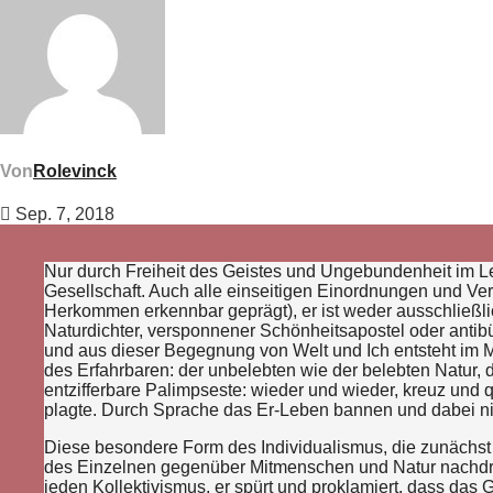
Von
Rolevinck
Sep. 7, 2018
Nur durch Freiheit des Geistes und Ungebundenheit im Leb
Gesellschaft. Auch alle einseitigen Einordnungen und Vere
Herkommen erkennbar geprägt), er ist weder ausschließlic
Naturdichter, versponnener Schönheitsapostel oder antibürg
und aus dieser Begegnung von Welt und Ich entsteht im 
des Erfahrbaren: der unbelebten wie der belebten Natur,
entzifferbare Palimpseste: wieder und wieder, kreuz und q
plagte. Durch Sprache das Er-Leben bannen und dabei nic
Diese besondere Form des Individualismus, die zunächst 
des Einzelnen gegenüber Mitmenschen und Natur nachdrückl
jeden Kollektivismus, er spürt und proklamiert, dass das