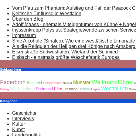
Vom Pfau zum Phantom: Aufstieg und Fall der Peacock
Keltische Einflüsse in Westfalen
Über den Blog
Adolf Maass - ehemals Miteigentümer von Kühne + Nagel
thyssenkrupp Polysius: Strategiewende zwischen Service
Impressum
Sine Alcohole (Sinalco): Wie eine westfälische Limonade 
Als die Reliquien der Heiligen drei Könige nach Arnsber
Eisenstraße Südwestfalen: Wieland der Schmied
Elsbach - einstmals größte Wäschefabrik Europas
Schlagwörter
Weltmarktführer
Paderborn
Münster
Bielefeld
Bertelsmann
Nixdorf
R
Westfälisch
Film
SC Paderborn
Dortmund
Breitband
Herford
Vortrag
Engern
Statis
Kategorien
Geschichte
Interviews
Kultur
Kunst
Landespolitik