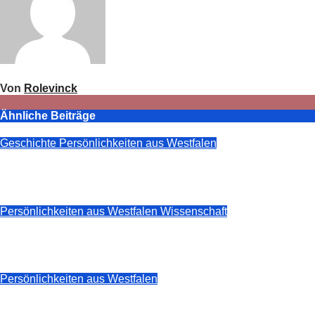
Von
Rolevinck
Ähnliche Beiträge
Geschichte
Persönlichkeiten aus Westfalen
Reinhard Vogelsang – der Mann, der Bielefeld sein Gedäch
Juli 9, 2026
Rolevinck
Persönlichkeiten aus Westfalen
Wissenschaft
Günter Dux (1933–2026) — Ein westfälischer Denker im la
Juni 28, 2026
Rolevinck
Persönlichkeiten aus Westfalen
Tobias Groten (1966–2026): Der Digitalisierer von Ahaus