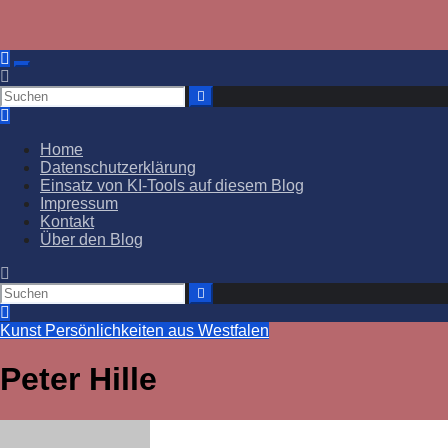
Zum
Inhalt
springen
Home
Datenschutzerklärung
Einsatz von KI-Tools auf diesem Blog
Impressum
Kontakt
Über den Blog
Kunst
Persönlichkeiten aus Westfalen
Peter Hille