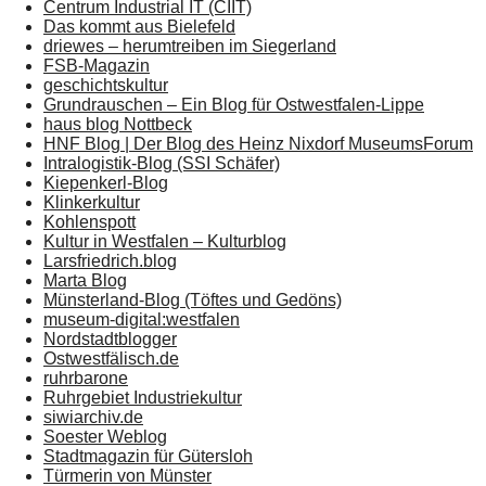
Centrum Industrial IT (CIIT)
Das kommt aus Bielefeld
driewes – herumtreiben im Siegerland
FSB-Magazin
geschichtskultur
Grundrauschen – Ein Blog für Ostwestfalen-Lippe
haus blog Nottbeck
HNF Blog | Der Blog des Heinz Nixdorf MuseumsForum
Intralogistik-Blog (SSI Schäfer)
Kiepenkerl-Blog
Klinkerkultur
Kohlenspott
Kultur in Westfalen – Kulturblog
Larsfriedrich.blog
Marta Blog
Münsterland-Blog (Töftes und Gedöns)
museum-digital:westfalen
Nordstadtblogger
Ostwestfälisch.de
ruhrbarone
Ruhrgebiet Industriekultur
siwiarchiv.de
Soester Weblog
Stadtmagazin für Gütersloh
Türmerin von Münster