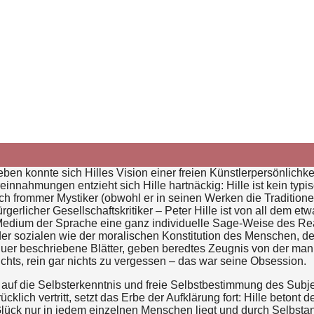
en konnte sich Hilles Vision einer freien Künstlerpersönlichke
innahmungen entzieht sich Hille hartnäckig: Hille ist kein typi
h frommer Mystiker (obwohl er in seinen Werken die Traditionen
erlicher Gesellschaftskritiker – Peter Hille ist von all dem etwa
Medium der Sprache eine ganz individuelle Sage-Weise des Rea
 der sozialen wie der moralischen Konstitution des Menschen, 
uer beschriebene Blätter, geben beredtes Zeugnis von der manis
hts, rein gar nichts zu vergessen – das war seine Obsession.
auf die Selbsterkenntnis und freie Selbstbestimmung des Subje
ich vertritt, setzt das Erbe der Aufklärung fort: Hille betont
 Glück nur in jedem einzelnen Menschen liegt und durch Selbst