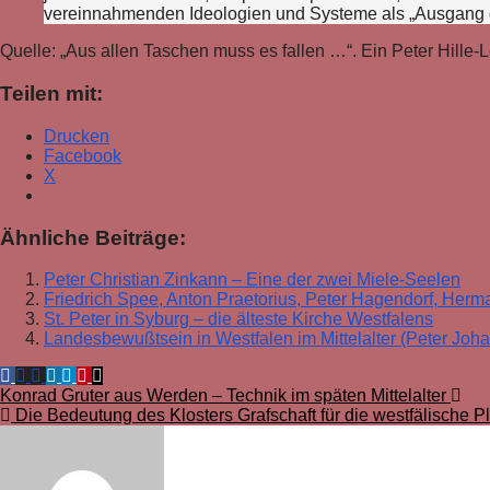
vereinnahmenden Ideologien und Systeme als „Ausgang d
Quelle: „Aus allen Taschen muss es fallen …“. Ein Peter Hille
Teilen mit:
Drucken
Facebook
X
Ähnliche Beiträge:
Peter Christian Zinkann – Eine der zwei Miele-Seelen
Friedrich Spee, Anton Praetorius, Peter Hagendorf, He
St. Peter in Syburg – die älteste Kirche Westfalens
Landesbewußtsein in Westfalen im Mittelalter (Peter Joh
Beitragsnavigation
Konrad Gruter aus Werden – Technik im späten Mittelalter
Die Bedeutung des Klosters Grafschaft für die westfälische Pl