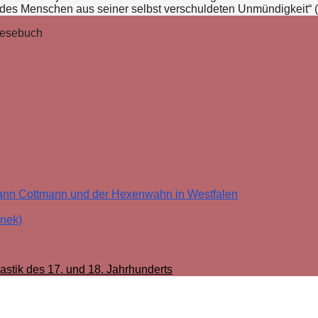
es Menschen aus seiner selbst verschuldeten Unmündigkeit“ 
-Lesebuch
rmann Cottmann und der Hexenwahn in Westfalen
anek)
astik des 17. und 18. Jahrhunderts