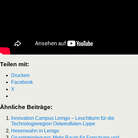
Teilen mit:
Drucken
Facebook
X
Ähnliche Beiträge:
Innovation Campus Lemgo – Leuchtturm für die
Technologieregion Ostwestfalen-Lippe
Hexenwahn in Lemgo
Grundsteinlegung: Mehr Raum für Forschung und