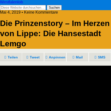
Westfalenlob
Mai 4, 2019 • Keine Kommentare
Die Prinzenstory – Im Herzen
von Lippe: Die Hansestadt
Lemgo
Teilen
Tweet
Anpinnen
Mail
SMS